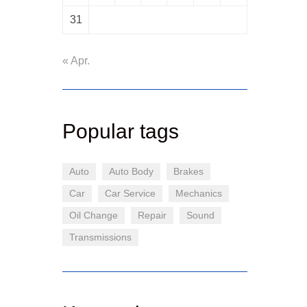
31
« Apr.
Popular tags
Auto
Auto Body
Brakes
Car
Car Service
Mechanics
Oil Change
Repair
Sound
Transmissions